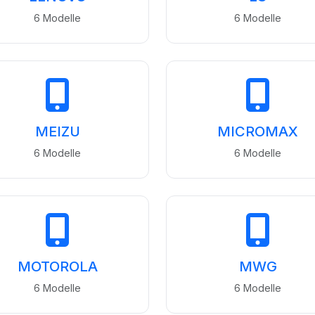
6 Modelle
6 Modelle
MEIZU
MICROMAX
6 Modelle
6 Modelle
MOTOROLA
MWG
6 Modelle
6 Modelle