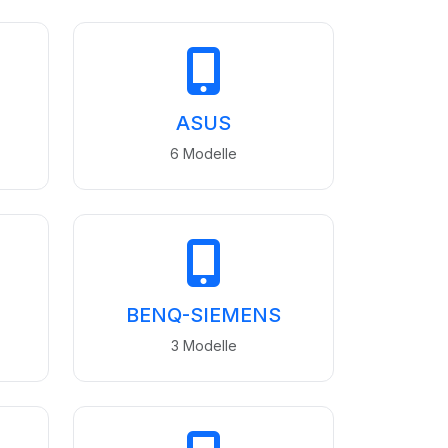
ASUS
6 Modelle
BENQ-SIEMENS
3 Modelle