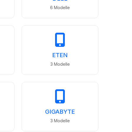
6 Modelle
ETEN
3 Modelle
GIGABYTE
3 Modelle