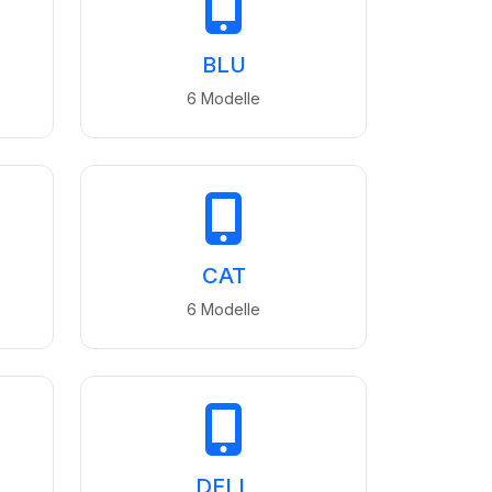
BLU
6 Modelle
CAT
6 Modelle
DELL