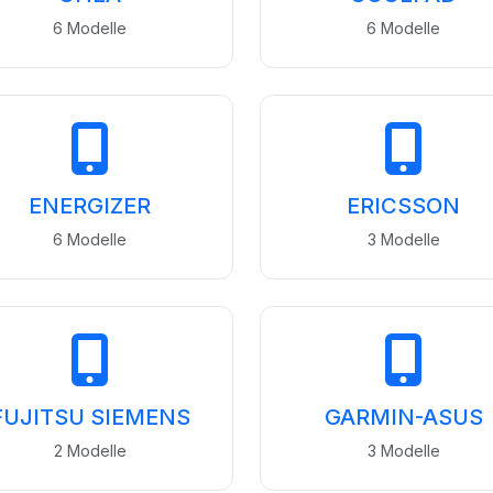
6 Modelle
6 Modelle
ENERGIZER
ERICSSON
6 Modelle
3 Modelle
FUJITSU SIEMENS
GARMIN-ASUS
2 Modelle
3 Modelle