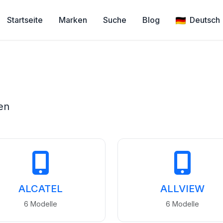
Startseite
Marken
Suche
Blog
Deutsch
en
ALCATEL
ALLVIEW
6 Modelle
6 Modelle