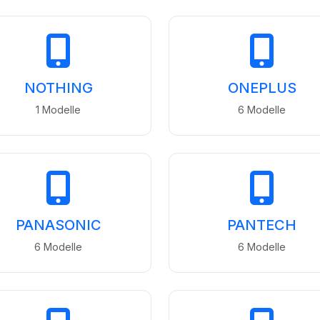
NOTHING
ONEPLUS
1 Modelle
6 Modelle
PANASONIC
PANTECH
6 Modelle
6 Modelle