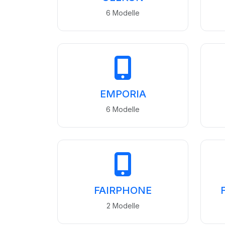
6 Modelle
EMPORIA
6 Modelle
FAIRPHONE
2 Modelle