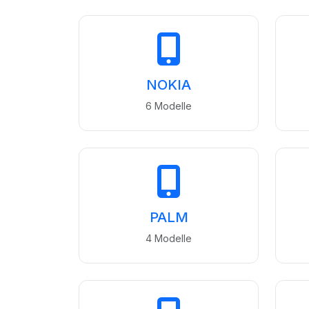
NOKIA
6 Modelle
PALM
4 Modelle