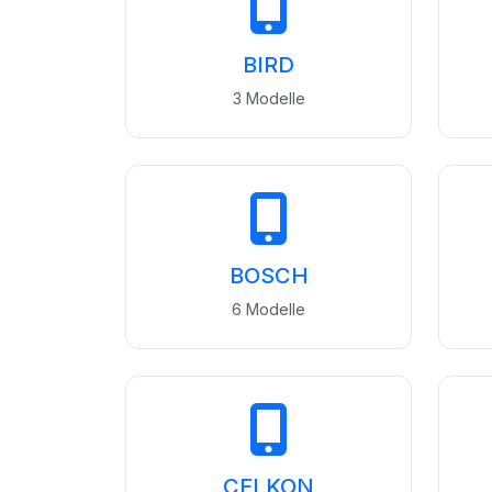
BIRD
3 Modelle
BOSCH
6 Modelle
CELKON