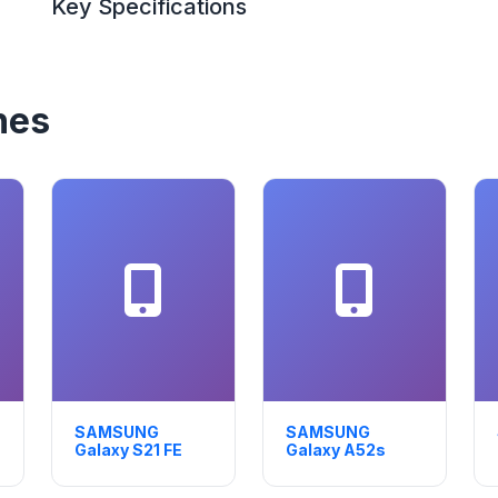
Key Specifications
nes
SAMSUNG
SAMSUNG
Galaxy S21 FE
Galaxy A52s